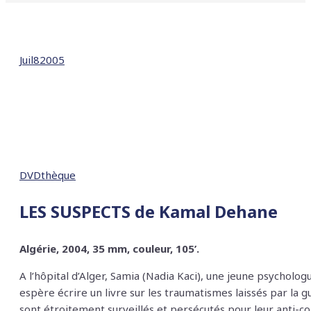
Juil
8
2005
DVDthèque
LES SUSPECTS de Kamal Dehane
Algérie, 2004, 35 mm, couleur, 105’.
A l’hôpital d’Alger, Samia (Nadia Kaci), une jeune psycholo
espère écrire un livre sur les traumatismes laissés par l
sont étroitement surveillés et persécutés pour leur anti-c