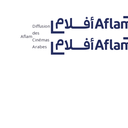
Diffusion
des
Aflam
Cinémas
Arabes