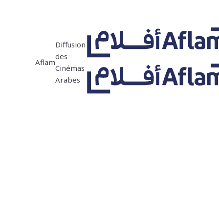
Diffusion
des
Aflam
Cinémas
Arabes