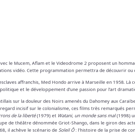
 avec le Mucem, Aflam et le Videodrome 2 proposent un hommag
allations vidéo. Cette programmation permettra de découvrir ou 
sclaves affranchis, Med Hondo arrive à Marseille en 1958. Là co
politique et le développement d’une passion pour l’art dramati
ntillais sur la douleur des Noirs amenés du Dahomey aux Caraïbes
egard incisif sur le colonialisme, ces films très remarqués pe
ons de la liberté
(1979) et
Watani, un monde sans mal
(1998) u
upe de théâtre dénommée Griot-Shango, dans le giron des acteurs
68, il achève le scénario de
Soleil Ô
: l’histoire de la prise de c