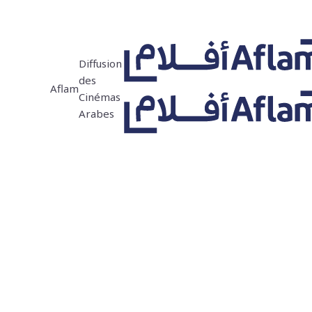
Diffusion
des
Aflam
Cinémas
Arabes