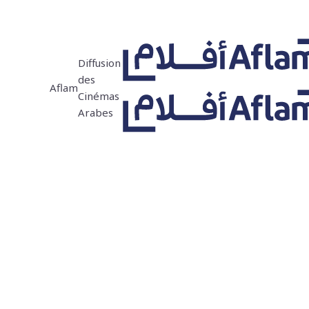
Diffusion
des
Aflam
Cinémas
Arabes