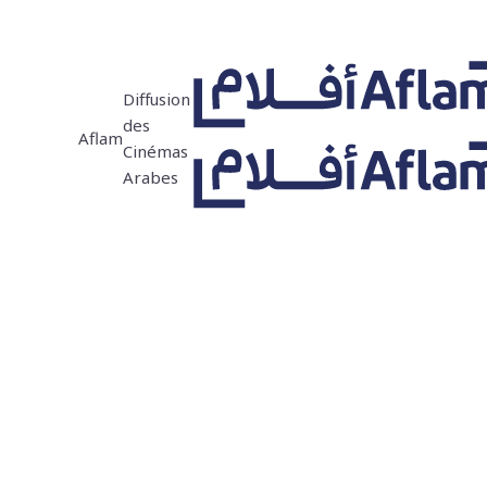
Diffusion
des
Aflam
Cinémas
Arabes