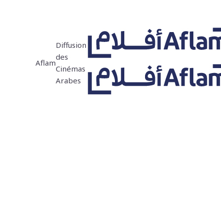
Diffusion
des
Aflam
Cinémas
Arabes