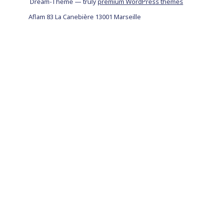
Dream-Theme — truly
premium WordPress themes
Aflam 83 La Canebière 13001 Marseille