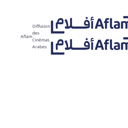
Diffusion
des
Aflam
Cinémas
Arabes