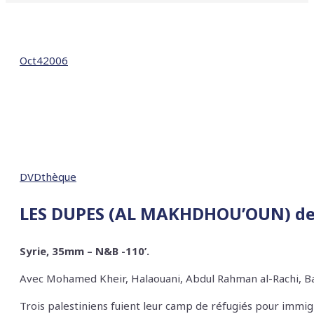
Oct
4
2006
DVDthèque
LES DUPES
(
AL MAKHDHOU’OUN
) d
Syrie, 35mm – N&B -110’.
Avec
Mohamed Kheir, Halaouani, Abdul Rahman al-Rachi, 
Trois palestiniens fuient leur camp de réfugiés pour immig