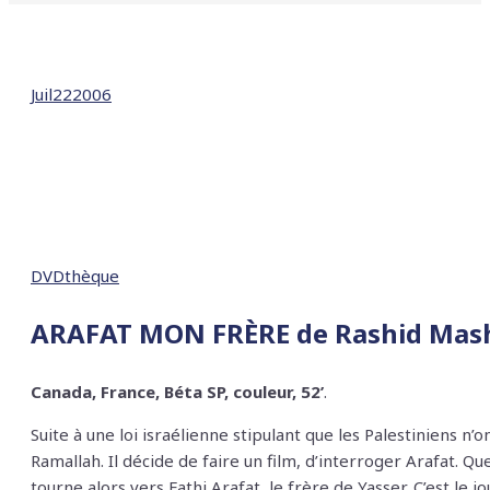
Juil
22
2006
DVDthèque
ARAFAT MON FRÈRE
de Rashid Mas
Canada, France, Béta SP, couleur, 52’
.
Suite à une loi israélienne stipulant que les Palestiniens n’o
Ramallah. Il décide de faire un film, d’interroger Arafat. Que
tourne alors vers Fathi Arafat, le frère de Yasser. C’est le j