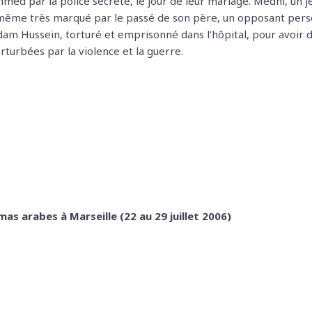
Ahmed par la police secrète, le jour de leur mariage. Medhi, un 
lui-même très marqué par le passé de son père, un opposant pers
addam Hussein, torturé et emprisonné dans l’hôpital, pour avoir 
rturbées par la violence et la guerre.
as arabes à Marseille (22 au 29 juillet 2006)