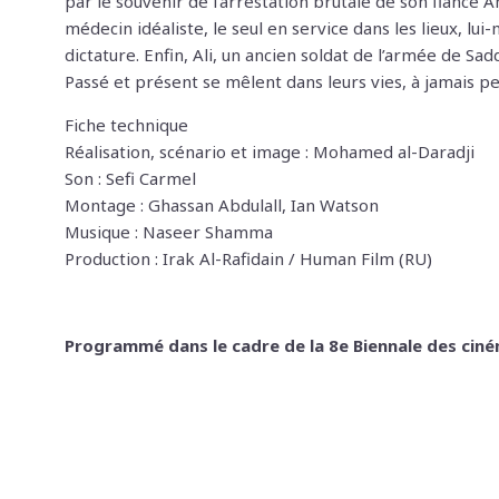
par le souvenir de l’arrestation brutale de son fiancé 
médecin idéaliste, le seul en service dans les lieux, 
dictature. Enfin, Ali, un ancien soldat de l’armée de S
Passé et présent se mêlent dans leurs vies, à jamais pe
Fiche technique
Réalisation, scénario et image : Mohamed al-Daradji
Son : Sefi Carmel
Montage : Ghassan Abdulall, Ian Watson
Musique : Naseer Shamma
Production : Irak Al-Rafidain / Human Film (RU)
Programmé dans le cadre de la 8e Biennale des ciném