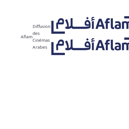
Diffusion
des
Aflam
Cinémas
Arabes