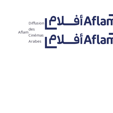
Diffusion
des
Aflam
Cinémas
Arabes