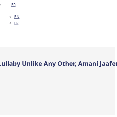
FR
EN
FR
A Lullaby Unlike Any Other, Amani Jaafer