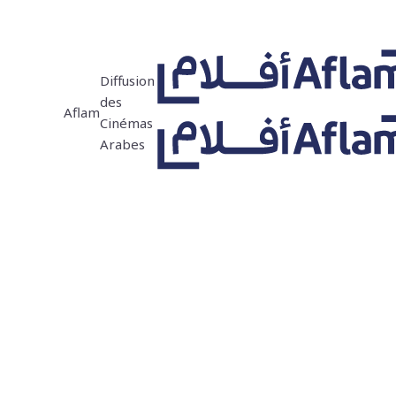
Diffusion
des
Aflam
Cinémas
Arabes