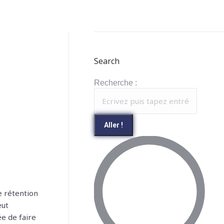
Search
Recherche :
e rétention
eut
e de faire