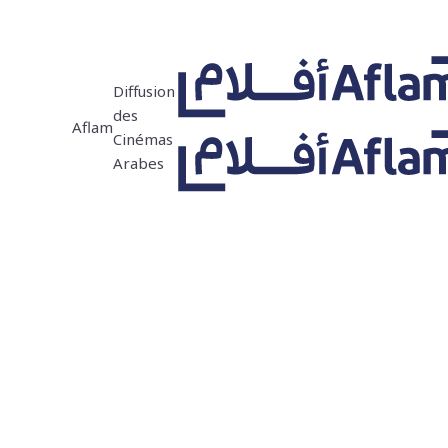
Diffusion
des
Aflam
Cinémas
Arabes