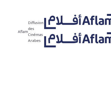
Diffusion
des
Aflam
Cinémas
Arabes