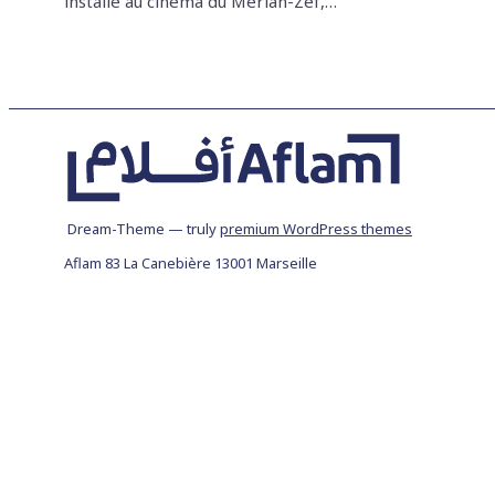
installé au cinéma du Merlan-Zef,…
Dream-Theme — truly
premium WordPress themes
Aflam 83 La Canebière 13001 Marseille