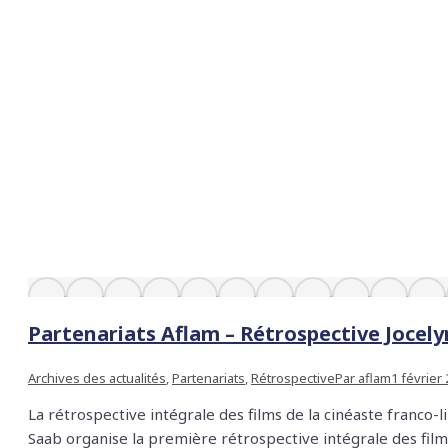
Partenariats Aflam – Rétrospective Jocel
Archives des actualités
,
Partenariats
,
Rétrospective
Par
aflam
1 février
La rétrospective intégrale des films de la cinéaste franco-l
Saab organise la première rétrospective intégrale des films