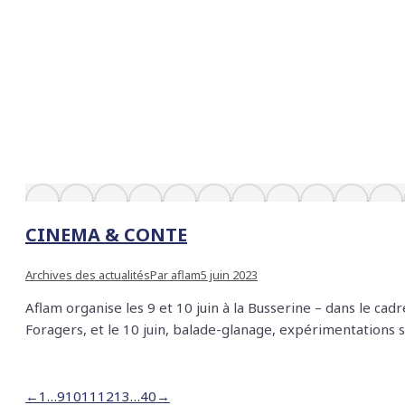
CINEMA & CONTE
Archives des actualités
Par
aflam
5 juin 2023
Aflam organise les 9 et 10 juin à la Busserine – dans le ca
Foragers, et le 10 juin, balade-glanage, expérimentations 
←
1
…
9
10
11
12
13
…
40
→