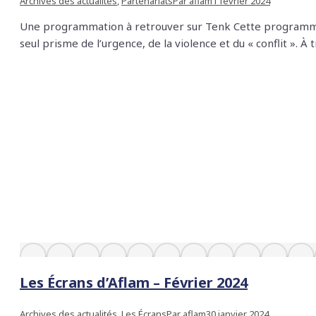
Archives des actualités
,
Partenariats
Par
aflam
1 février 2024
Une programmation à retrouver sur Tenk Cette programmati
seul prisme de l’urgence, de la violence et du « conflit ».
Les Écrans d’Aflam – Février 2024
Archives des actualités
,
Les Écrans
Par
aflam
30 janvier 2024