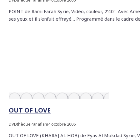
DVDthèque
Par
aflam
4 octobre 2006
POINT de Rami Farah Syrie, Vidéo, couleur, 2’40’’. Avec Amer
ses yeux et il s’enfuit effrayé… Programmé dans le cadre d
OUT OF LOVE
DVDthèque
Par
aflam
4 octobre 2006
OUT OF LOVE (KHARAJ AL HOB) de Eyas Al Mokdad Syrie, Vidéo