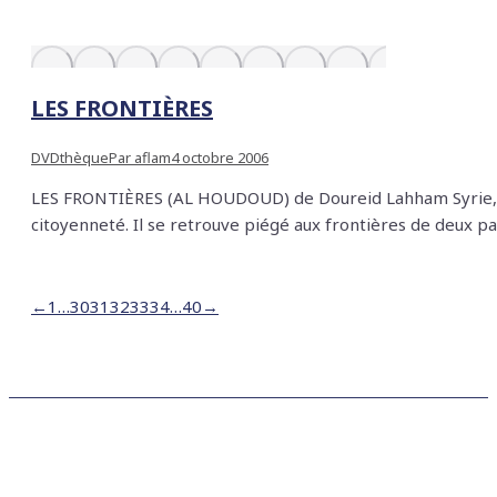
LES FRONTIÈRES
DVDthèque
Par
aflam
4 octobre 2006
LES FRONTIÈRES (AL HOUDOUD) de Doureid Lahham Syrie, 35
citoyenneté. Il se retrouve piégé aux frontières de deux pays
←
1
…
30
31
32
33
34
…
40
→