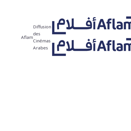
Diffusion
des
Aflam
Cinémas
Arabes