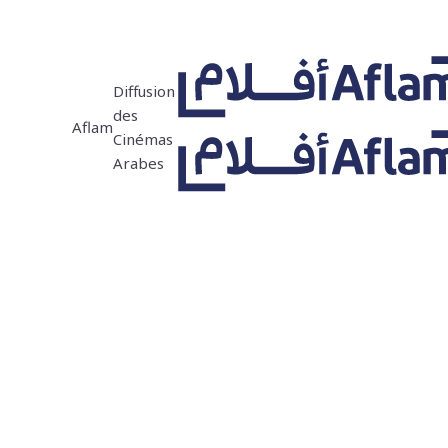
Diffusion
des
Aflam
Cinémas
Arabes