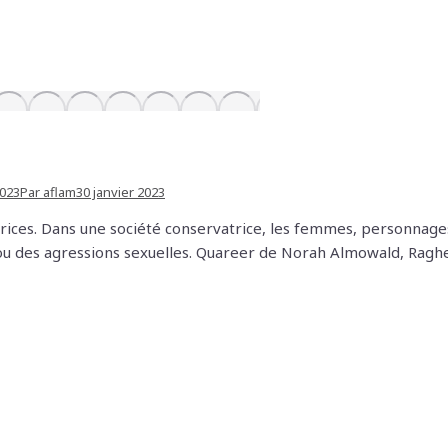
2023
Par
aflam
30 janvier 2023
rices. Dans une société conservatrice, les femmes, personnages
on ou des agressions sexuelles. Quareer de Norah Almowald, Rag