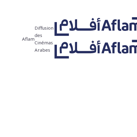
Diffusion
des
Aflam
Cinémas
Arabes