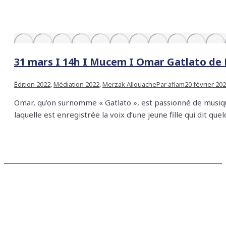
31 mars I 14h I Mucem I Omar Gatlato de
Édition 2022
,
Médiation 2022
,
Merzak Allouache
Par
aflam
20 février 20
Omar, qu’on surnomme « Gatlato », est passionné de musique 
laquelle est enregistrée la voix d’une jeune fille qui dit