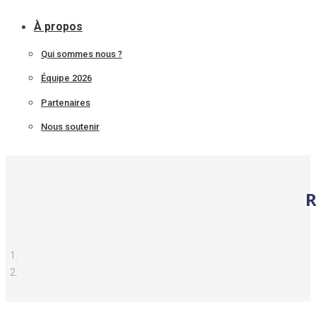
À propos
Qui sommes nous ?
Équipe 2026
Partenaires
Nous soutenir
R