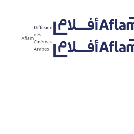
Diffusion
des
Aflam
Cinémas
Arabes