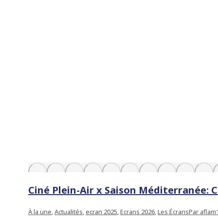
Ciné Plein-Air x Saison Méditerranée: 
À la une
,
Actualités
,
ecran 2025
,
Ecrans 2026
,
Les Écrans
Par
aflam