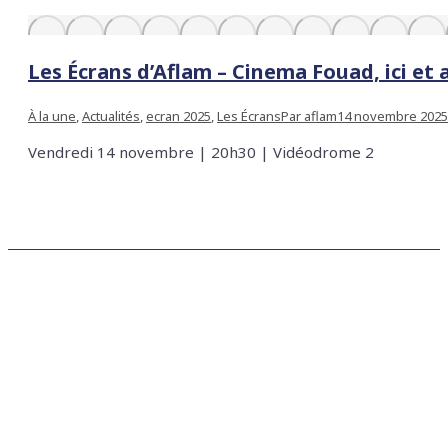
Les Écrans d’Aflam – Cinema Fouad, ici et a
À la une
,
Actualités
,
ecran 2025
,
Les Écrans
Par
aflam
14 novembre 2025
Vendredi 14 novembre | 20h30 | Vidéodrome 2