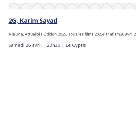
2G, Karim Sayad
À la une
,
Actualités
,
Édition 2025
,
Tous les films 2025
Par
aflam
26 avril 
Samedi 26 avril | 20h30 | Le Gyptis