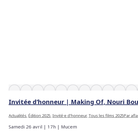
Invitée d’honneur | Making Of, Nouri Bou
Actualités
,
Édition 2025
,
Invité·e d'honneur
,
Tous les films 2025
Par
afl
Samedi 26 avril | 17h | Mucem