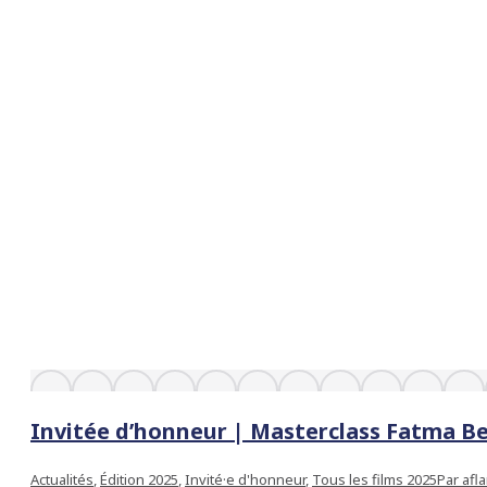
Invitée d’honneur | Masterclass Fatma Be
Actualités
,
Édition 2025
,
Invité·e d'honneur
,
Tous les films 2025
Par
afl