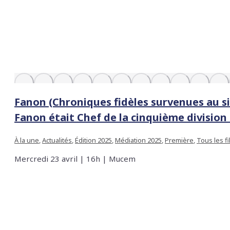
Fanon (Chroniques fidèles survenues au siè
Fanon était Chef de la cinquième division
À la une
,
Actualités
,
Édition 2025
,
Médiation 2025
,
Première
,
Tous les f
Mercredi 23 avril | 16h | Mucem