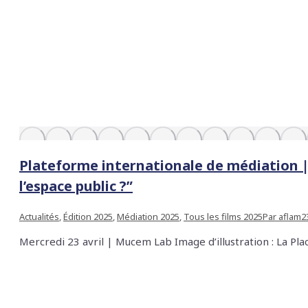
Plateforme internationale de médiation | 
l’espace public ?”
Actualités
,
Édition 2025
,
Médiation 2025
,
Tous les films 2025
Par
aflam
2
Mercredi 23 avril | Mucem Lab Image d’illustration : La P