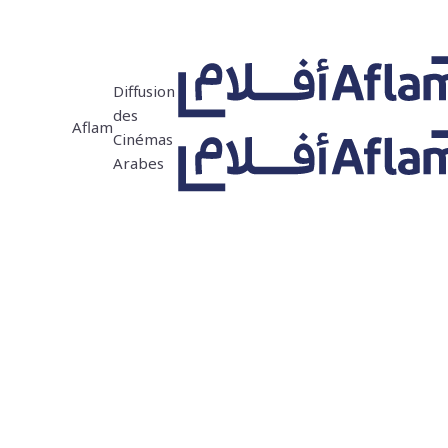
Diffusion
des
Aflam
Cinémas
Arabes