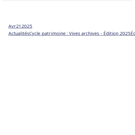
Avr
21
2025
Actualités
Cycle patrimoine : Vives archives - Édition 2025
Éd