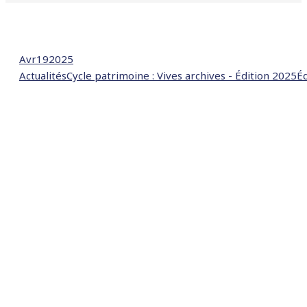
Avr
19
2025
Actualités
Cycle patrimoine : Vives archives - Édition 2025
Éd