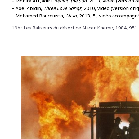
– Monira Al Qadiri,
Behind the Sun
, 2013, vidéo (version o
– Adel Abidin,
Three Love Songs
, 2010, vidéo (version ori
– Mohamed Bourouissa,
All-in
, 2013, 5’, vidéo accompagnée
19h : Les Baliseurs du désert de Nacer Khemir, 1984, 95’