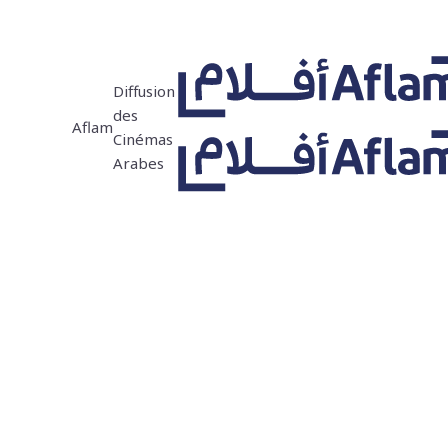
Diffusion
des
Aflam
Cinémas
Arabes