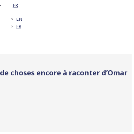
FR
EN
FR
nt de choses encore à raconter d’Omar