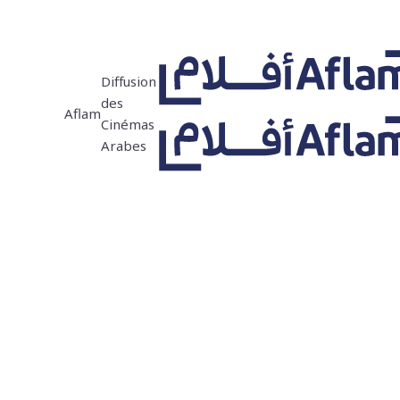
Diffusion
des
Aflam
Cinémas
Arabes