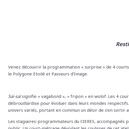
Resti
Venez découvrir la programmation « surprise » de 4 courts
le Polygone Etoilé et Passeurs d’Image.
Saï-saï
signifie « vagabond », « fripon » en wolof. Les 4 co
débrouillardise pour évoluer dans leurs mondes respectif
univers variés, portant en commun un désir de s’en sortir av
Les stagiaires-programmateurs du CIERES, accompagnés par 
public. Un court-métrage dévoilant les coulisses de cet ate