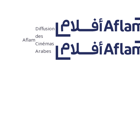
Diffusion
des
Aflam
Cinémas
Arabes