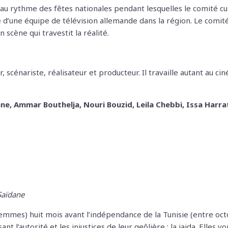
 vit au rythme des fêtes nationales pendant lesquelles le comi
 d’une équipe de télévision allemande dans la région. Le comi
scène qui travestit la réalité.
 scénariste, réalisateur et producteur. Il travaille autant au 
ne, Ammar Bouthelja, Nouri Bouzid, Leila Chebbi, Issa Harra
Saïdane
mes) huit mois avant l’indépendance de la Tunisie (entre octob
nt l’autorité et les injustices de leur geôlière : la jaida. Elle