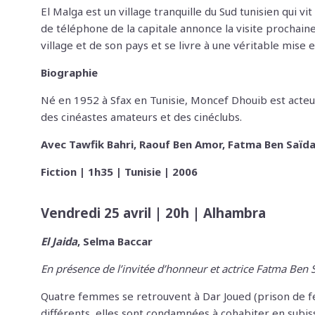
El Malga est un village tranquille du Sud tunisien qui
de téléphone de la capitale annonce la visite prochaine
village et de son pays et se livre à une véritable mise en 
Biographie
Né en 1952 à Sfax en Tunisie, Moncef Dhouib est acteur,
des cinéastes amateurs et des cinéclubs.
Avec Tawfik Bahri, Raouf Ben Amor, Fatma Ben Saïda
Fiction | 1h35 | Tunisie | 2006
Vendredi 25 avril | 20h | Alhambra
El Jaida
,
Selma Baccar
En présence de l’invitée d’honneur et actrice Fatma Ben 
Quatre femmes se retrouvent à Dar Joued (prison de fem
différents, elles sont condamnées à cohabiter en subissa