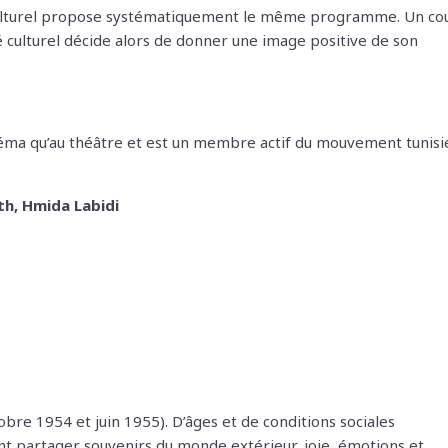
té culturel propose systématiquement le même programme. Un co
té culturel décide alors de donner une image positive de son
cinéma qu’au théâtre et est un membre actif du mouvement tunis
th, Hmida Labidi
re 1954 et juin 1955). D’âges et de conditions sociales
s vont partager souvenirs du monde extérieur, joie, émotions et