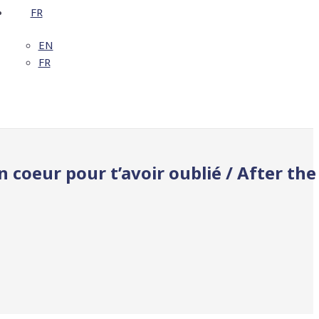
FR
EN
FR
coeur pour t’avoir oublié / After the