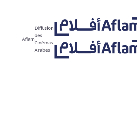
Diffusion
des
Aflam
Cinémas
Arabes