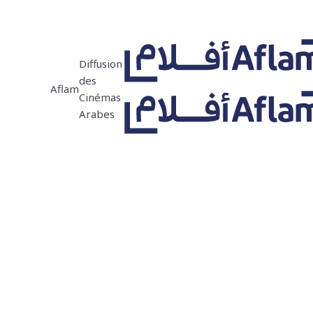
Diffusion
des
Aflam
Cinémas
Arabes