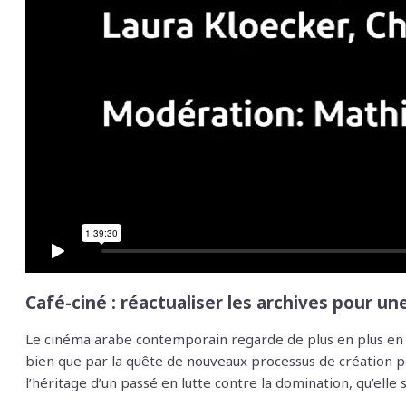
Café-ciné : réactualiser les archives pour un
Le cinéma arabe contemporain regarde de plus en plus en ar
bien que par la quête de nouveaux processus de création p
l’héritage d’un passé en lutte contre la domination, qu’elle s